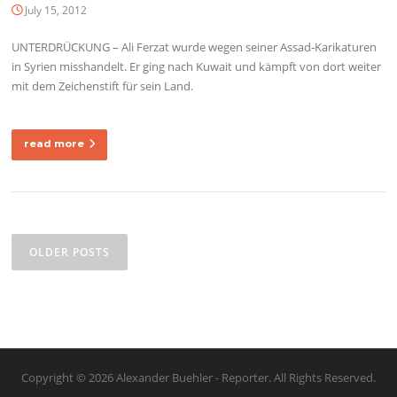
July 15, 2012
UNTERDRÜCKUNG – Ali Ferzat wurde wegen seiner Assad-Karikaturen
in Syrien misshandelt. Er ging nach Kuwait und kämpft von dort weiter
mit dem Zeichenstift für sein Land.
read more
Posts
navigation
OLDER POSTS
Copyright © 2026 Alexander Buehler - Reporter. All Rights Reserved.