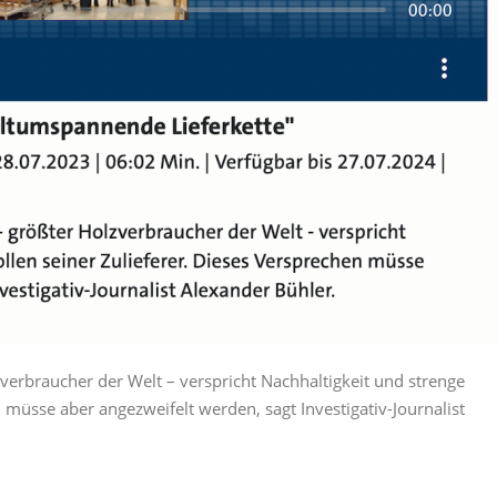
verbraucher der Welt – verspricht Nachhaltigkeit und strenge
 müsse aber angezweifelt werden, sagt Investigativ-Journalist