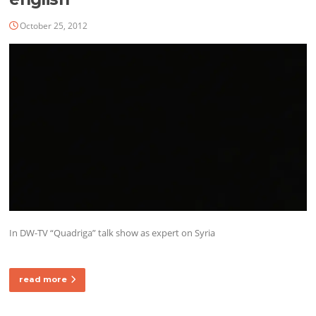
October 25, 2012
In DW-TV “Quadriga” talk show as expert on Syria
read more