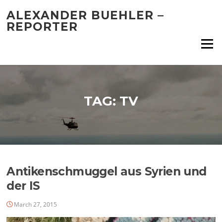
Skip
ALEXANDER BUEHLER –
to
REPORTER
content
Menu
TAG:
TV
Antikenschmuggel aus Syrien und
der IS
March 27, 2015