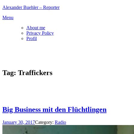
Skip
Alexander Buehler – Reporter
to
Menu
content
About me
Privacy Policy
Profil
Tag:
Traffickers
Big Business mit den Flüchtlingen
January 30, 2017
Category:
Radio