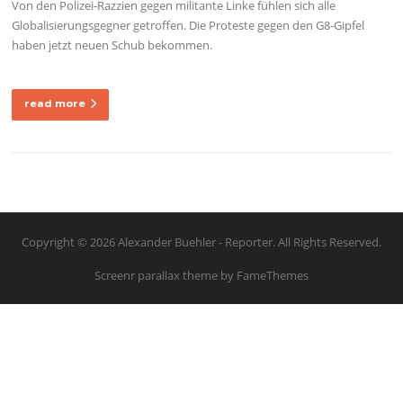
Von den Polizei-Razzien gegen militante Linke fühlen sich alle
Globalisierungsgegner getroffen. Die Proteste gegen den G8-Gipfel
haben jetzt neuen Schub bekommen.
read more
Copyright © 2026 Alexander Buehler - Reporter. All Rights Reserved.
Screenr parallax theme
by FameThemes