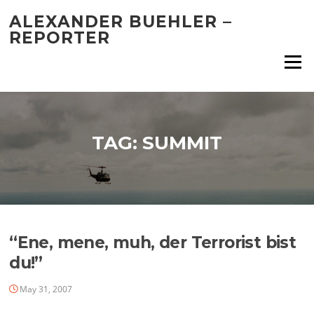
Skip
ALEXANDER BUEHLER –
to
REPORTER
content
Menu
TAG:
SUMMIT
“Ene, mene, muh, der Terrorist bist
du!”
May 31, 2007