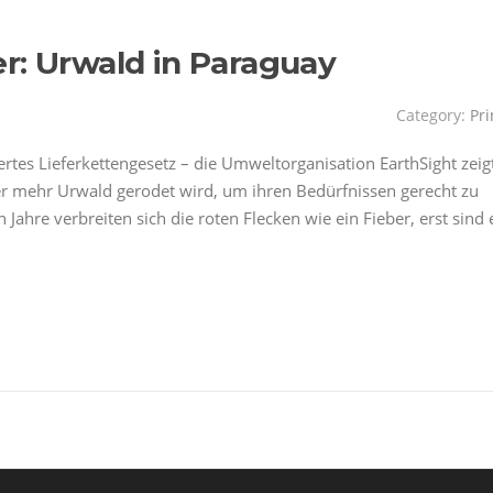
r: Urwald in Paraguay
Category:
Pri
tes Lieferkettengesetz – die Umweltorganisation EarthSight zeigt
er mehr Urwald gerodet wird, um ihren Bedürfnissen gerecht zu
Jahre verbreiten sich die roten Flecken wie ein Fieber, erst sind 