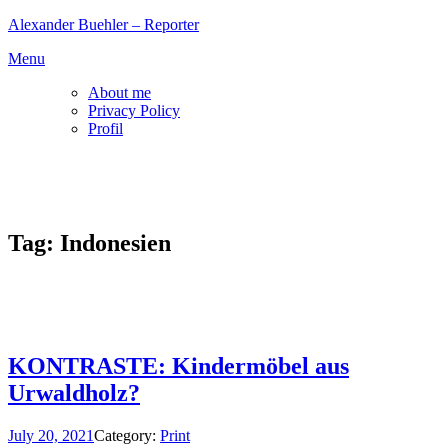
Skip
Alexander Buehler – Reporter
to
Menu
content
About me
Privacy Policy
Profil
Tag:
Indonesien
KONTRASTE: Kindermöbel aus
Urwaldholz?
July 20, 2021
Category:
Print