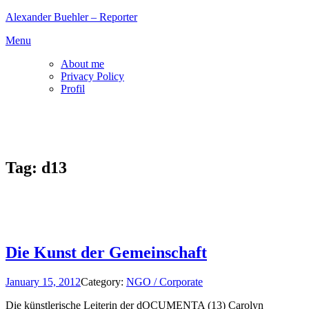
Skip
Alexander Buehler – Reporter
to
Menu
content
About me
Privacy Policy
Profil
Tag:
d13
Die Kunst der Gemeinschaft
January 15, 2012
Category:
NGO / Corporate
Die künstlerische Leiterin der dOCUMENTA (13) Carolyn