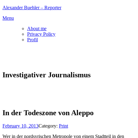
Skip
Alexander Buehler – Reporter
to
Menu
content
About me
Privacy Policy
Profil
Investigativer Journalismus
In der Todeszone von Aleppo
February 10, 2013
Category:
Print
Wer in der nordsyrischen Metropole von einem Stadtteil in den